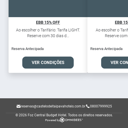
EBB 15% OFF
EBB 15
Ao escolher o Tarifário: Tarifa LIGHT.
Ao escolher o Tarif
Reserve com 30 dias d...
Reserve com 3
Reserva Antecipada
Reserva Antecipada
VER CONDIÇÕES
VER CO
reservas@castelodeitaipavahoteis.com.br
08007999925
© 2026 Foz Central Budget Hotel.
Todos os direitos reservados.
Powered by