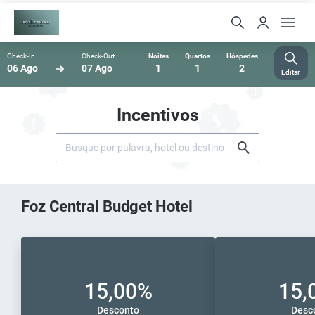
Check-In
Check-Out
Noites
Quartos
Hóspedes
06 Ago
07 Ago
1
1
2
Editar
Incentivos
Foz Central Budget Hotel
15,00%
15,
Desconto
Desc