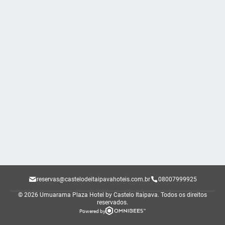
reservas@castelodeitaipavahoteis.com.br
08007999925
© 2026 Umuarama Plaza Hotel by Castelo Itaipava.
Todos os direitos
reservados.
Powered by