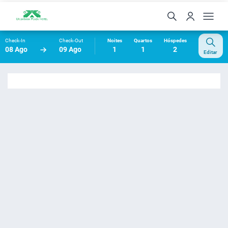
Check-In
Check-Out
Noites
Quartos
Hóspedes
08 Ago
09 Ago
1
1
2
Editar