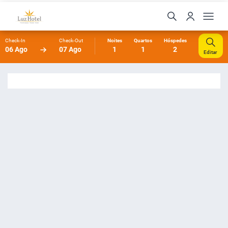
Check-In
Check-Out
Noites
Quartos
Hóspedes
06 Ago
07 Ago
1
1
2
Editar