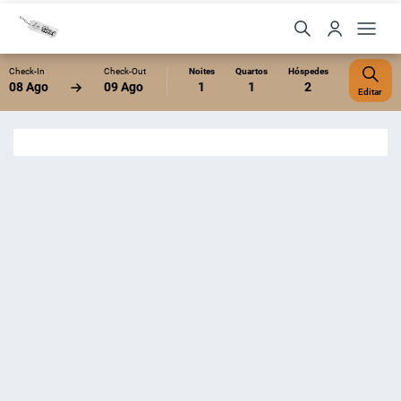
Check-In
Check-Out
Noites
Quartos
Hóspedes
08 Ago
09 Ago
1
1
2
Editar