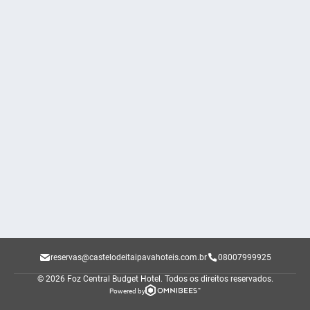
reservas@castelodeitaipavahoteis.com.br
08007999925
© 2026 Foz Central Budget Hotel.
Todos os direitos reservados.
Powered by