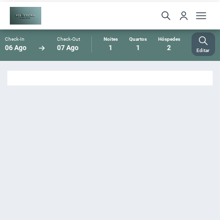
Check-In
Check-Out
Noites
Quartos
Hóspedes
06 Ago
07 Ago
1
1
2
Editar