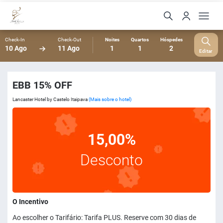
Check-In
Check-Out
Noites
Quartos
Hóspedes
10 Ago
11 Ago
1
1
2
Editar
EBB 15% OFF
Lancaster Hotel by Castelo Itaipava
(Mais sobre o hotel)
15,00%
Desconto
O Incentivo
Ao escolher o Tarifário: Tarifa PLUS. Reserve com 30 dias de