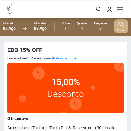
Check-In
Check-Out
Noites
Quartos
Hóspedes
08 Ago
09 Ago
1
1
2
Editar
EBB 15% OFF
Lancaster Hotel by Castelo Itaipava
(Mais sobre o hotel)
15,00%
Desconto
O Incentivo
Ao escolher o Tarifário: Tarifa PLUS. Reserve com 30 dias de