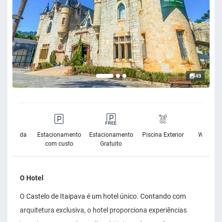
49
rnet Banda
Estacionamento
Estacionamento
Piscina Exterior
Wifi Grat
Larga
com custo
Gratuito
O Hotel
O Castelo de Itaipava é um hotel único. Contando com
arquitetura exclusiva, o hotel proporciona experiências