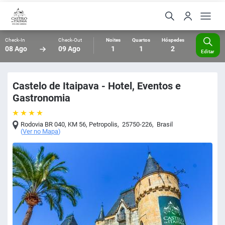
Check-In
Check-Out
Noites
Quartos
Hóspedes
08 Ago
09 Ago
1
1
2
Editar
Castelo de Itaipava - Hotel, Eventos e
Gastronomia
Rodovia BR 040, KM 56
,
Petropolis
,
25750-226
,
Brasil
(
Ver no Mapa
)