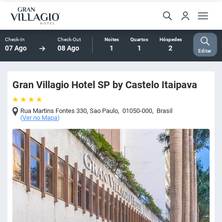
Check-In
Check-Out
Noites
Quartos
Hóspedes
07 Ago
08 Ago
1
1
2
Editar
Gran Villagio Hotel SP by Castelo Itaipava
Rua Martins Fontes 330
,
Sao Paulo
,
01050-000
,
Brasil
(
Ver no Mapa
)