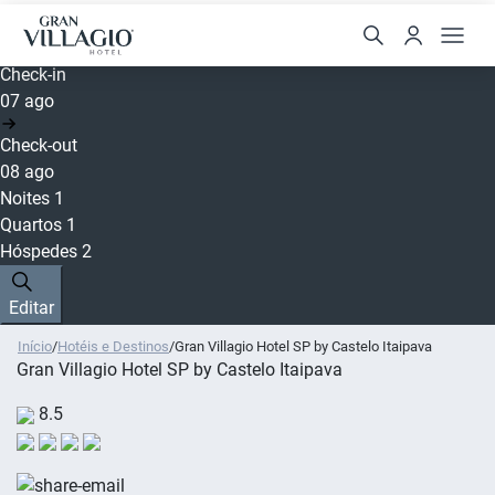
Check-in
07 ago
Check-out
08 ago
Noites
1
Quartos
1
Hóspedes
2
Editar
Início
/
Hotéis e Destinos
/
Gran Villagio Hotel SP by Castelo Itaipava
Gran Villagio Hotel SP by Castelo Itaipava
8.5