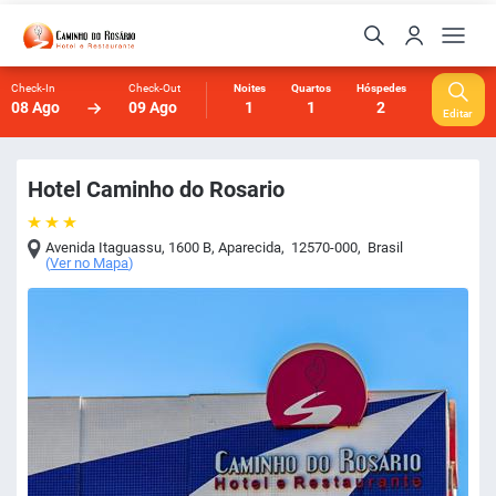
Check-In
Check-Out
Noites
Quartos
Hóspedes
08 Ago
09 Ago
1
1
2
Editar
Hotel Caminho do Rosario
Avenida Itaguassu, 1600 B
,
Aparecida
,
12570-000
,
Brasil
(
Ver no Mapa
)