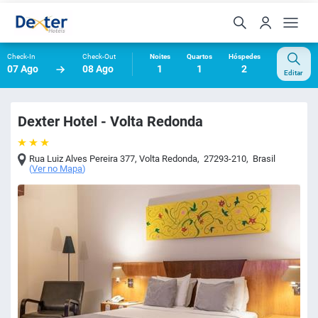
Check-In
Check-Out
Noites
Quartos
Hóspedes
07 Ago
08 Ago
1
1
2
Editar
Dexter Hotel - Volta Redonda
Rua Luiz Alves Pereira 377
,
Volta Redonda
,
27293-210
,
Brasil
(
Ver no Mapa
)