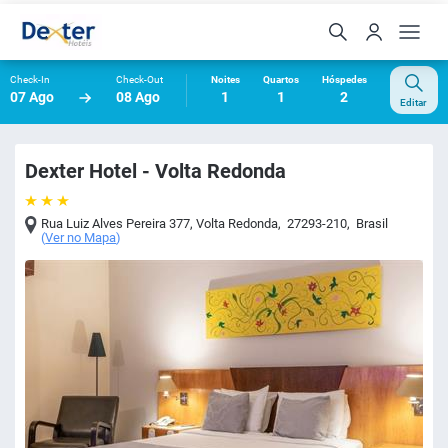
Check-In
Check-Out
Noites
Quartos
Hóspedes
07 Ago
08 Ago
1
1
2
Editar
Dexter Hotel - Volta Redonda
Rua Luiz Alves Pereira 377
,
Volta Redonda
,
27293-210
,
Brasil
(
Ver no Mapa
)