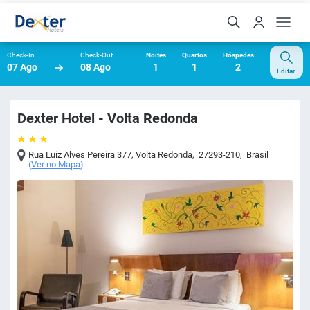
Check-In
Check-Out
Noites
Quartos
Hóspedes
07 Ago
08 Ago
1
1
2
Editar
Dexter Hotel - Volta Redonda
Rua Luiz Alves Pereira 377
,
Volta Redonda
,
27293-210
,
Brasil
(
Ver no Mapa
)