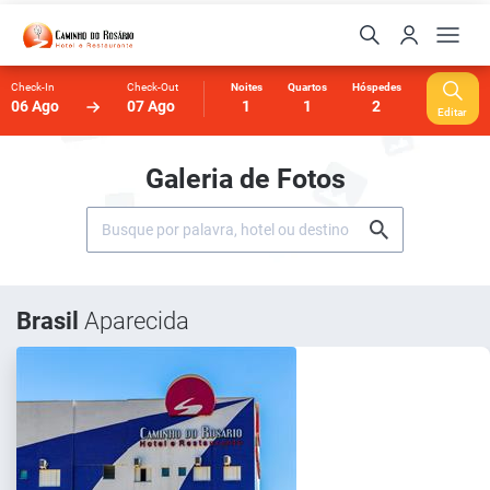
Check-In
Check-Out
Noites
Quartos
Hóspedes
06 Ago
07 Ago
1
1
2
Editar
Galeria de Fotos
Brasil
Aparecida