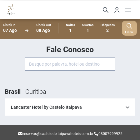
Check-In
Check-Out
Noites
Quartos
Hóspedes
07 Ago
08 Ago
1
1
2
Editar
Fale Conosco
Brasil
Curitiba
Lancaster Hotel by Castelo Itaipava
reservas@castelodeitaipavahoteis.com.br
08007999925