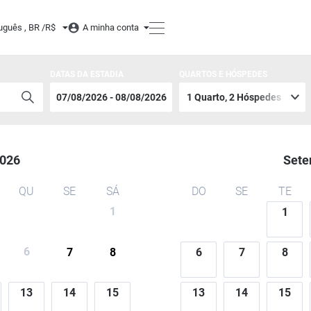
uguês , BR /
R$
A minha conta
DATAS DA ESTADIA
QUARTOS E HÓSPEDES
026
Sete
QU
SE
SÁ
DO
SE
TE
1
1
6
7
8
6
7
8
13
14
15
13
14
15