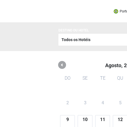
Cabanas Rota do Sol
Port
DESTINO OU HOTEL
Agosto,
2
DO
SE
TE
QU
2
3
4
5
9
10
11
12