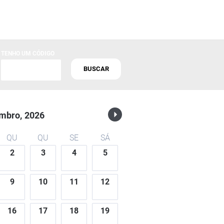
TENHO UM CÓDIGO
BUSCAR
mbro,
2026
QU
QU
SE
SÁ
2
3
4
5
9
10
11
12
16
17
18
19