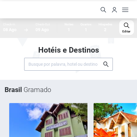
Check-In
Check-Out
Noites
Quartos
Hóspedes
08 Ago
09 Ago
1
1
2
Editar
Hotéis e Destinos
Brasil
Gramado