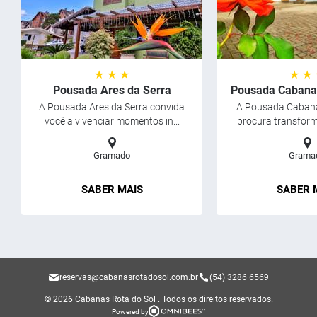
★ ★ ★
★ ★
Pousada Ares da Serra
Pousada Cabanas
A Pousada Ares da Serra convida
A Pousada Cabana
você a vivenciar momentos in...
procura transforma
Gramado
Grama
SABER MAIS
SABER 
reservas@cabanasrotadosol.com.br
(54) 3286 6569
© 2026 Cabanas Rota do Sol .
Todos os direitos reservados.
Powered by