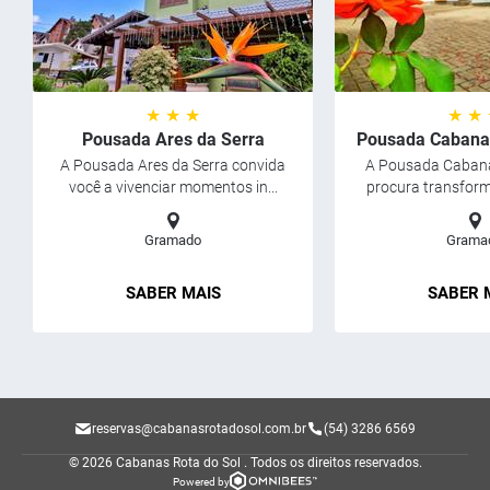
★ ★ ★
★ ★
Pousada Ares da Serra
Pousada Cabanas
A Pousada Ares da Serra convida
A Pousada Cabana
você a vivenciar momentos in...
procura transforma
Gramado
Grama
SABER MAIS
SABER 
reservas@cabanasrotadosol.com.br
(54) 3286 6569
© 2026 Cabanas Rota do Sol .
Todos os direitos reservados.
Powered by