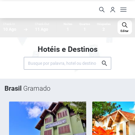
Check-In
Check-Out
Noites
Quartos
Hóspedes
10 Ago
11 Ago
1
1
2
Editar
Hotéis e Destinos
Brasil
Gramado