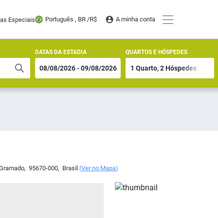
Português , BR /
R$
A minha conta
tas Especiais
DATAS DA ESTADIA
QUARTOS E HÓSPEDES
Gramado
,
95670-000
,
Brasil
(
Ver no Mapa
)