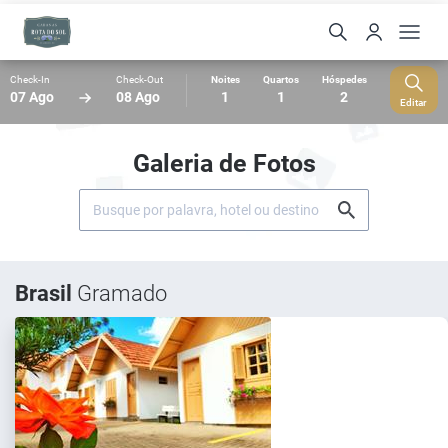
Check-In
Check-Out
Noites
Quartos
Hóspedes
07 Ago
08 Ago
1
1
2
Editar
Galeria de Fotos
Brasil
Gramado