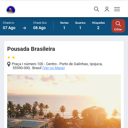
Check-In
Check-Out
Noites
Quartos
Hóspedes
07 Ago
08 Ago
1
1
2
Editar
Pousada Brasileira
Praça I número 100 - Centro - Porto de Galinhas
,
Ipojuca
,
55590-000
,
Brasil
(
Ver no Mapa
)