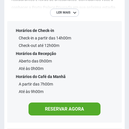
conhecer a Porto Palace Pousada em sua próxima estadia
LER MAIS
em Porto de Galinhas. 100 apartamentos configurados
como Duplo, Triplo e Quadruplo, equipados com Ar Split, TV
Horários de Check-in
LED, Elevador, Frigobar, Banheiro privatido com água
Check-in a partir das 14h00m
quente e fria e WI-FI grátis, tudo por preço extremamente
Check-out até 12h00m
competitivo.
Horários da Recepção
Aberto das 0h00m
Até às 0h00m
Horários do Café da Manhã
A partir das 7h00m
Até às 9h00m
RESERVAR AGORA