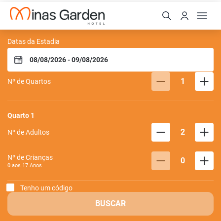
Minas Garden Hotel
Datas da Estadia
1
Nº de Quartos
Quarto
1
2
Nº de Adultos
Nº de Crianças
0
0 aos
17
Anos
Tenho um código
BUSCAR