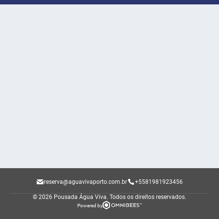
reserva@aguavivaporto.com.br
+5581981923456
© 2026 Pousada Água Viva.
Todos os direitos reservados.
Powered by