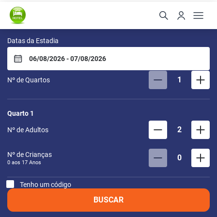
Pousada Água Viva
Datas da Estadia
1
Nº de Quartos
Quarto
1
2
Nº de Adultos
Nº de Crianças
0
0 aos
17
Anos
Tenho um código
BUSCAR