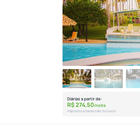
Diárias a partir de:
R$
274,
50
/noite
Impostos e taxas não inclusos