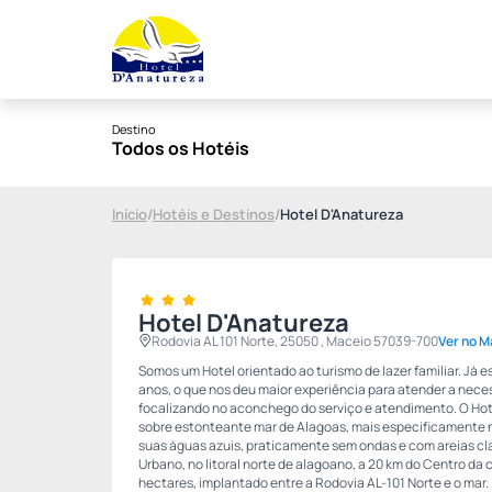
Destino
Todos os Hotéis
Início
/
Hotéis e Destinos
/
Hotel D'Anatureza
Hotel D'Anatureza
Rodovia AL 101 Norte, 25050 , Maceio 57039-700
Ver no 
Somos um Hotel orientado ao turismo de lazer familiar. Já 
anos, o que nos deu maior experiência para atender a nec
focalizando no aconchego do serviço e atendimento. O Ho
sobre estonteante mar de Alagoas, mais especificamente na
suas águas azuis, praticamente sem ondas e com areias cla
Urbano, no litoral norte de alagoano, a 20 km do Centro da
hectares, implantado entre a Rodovia AL-101 Norte e o mar.