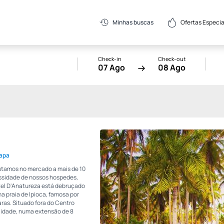
Ofertas Especia
Minhas buscas
Check-in
Check-out
07 Ago
08 Ago
Mapa
estamos no mercado a mais de 10
essidade de nossos hospedes,
tel D'Anatureza está debruçado
 praia de Ipioca, famosa por
ras. Situado fora do Centro
 cidade, numa extensão de 8