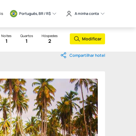
is
Português, BR / 
R$
A minha conta
Noites
Quartos
Hóspedes
Modificar
1
1
2
Compartilhar hotel