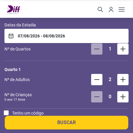
Diff Hotel by Easy Hotéis
Datas da Estadia
1
Nº de Quartos
Quarto
1
2
Nº de Adultos
Nº de Crianças
0
0 aos
17
Anos
Tenho um código
BUSCAR