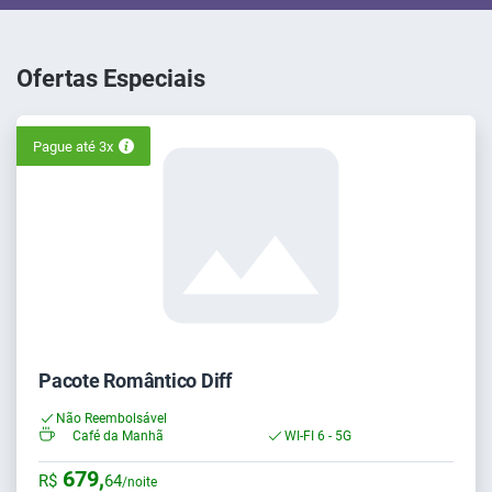
Ofertas Especiais
Pague até 3x
Pacote Romântico Diff
Não Reembolsável
Café da Manhã
WI-FI 6 - 5G
679,
R$
64
/noite