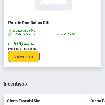
Pacote Romântico Diff
Não Reembolsável
Café da Manhã
WI-FI 6 - 5G
679,
R$
64
/noite
Preço para 1 por pessoa
Saber mais
Incentivos
Oferta Especial Site
Oferta E