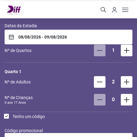
Diff Hotel by Easy Hotéis
Datas da Estadia
1
Nº de Quartos
Quarto
1
2
Nº de Adultos
Nº de Crianças
0
0 aos
17
Anos
Tenho um código
Código promocional