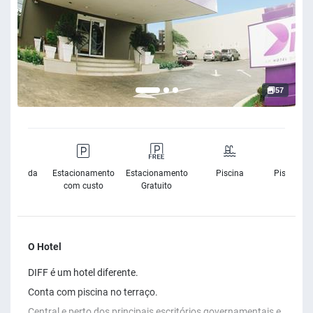
57
rnet Banda
Estacionamento
Estacionamento
Piscina
Piscina Ex
Larga
com custo
Gratuito
O Hotel
DIFF é um hotel diferente.
Conta com piscina no terraço.
Central e perto dos principais escritórios governamentais e