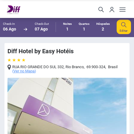
Check-In
Check-Out
Noites
Quartos
Hóspedes
06 Ago
07 Ago
1
1
2
Editar
Diff Hotel by Easy Hotéis
RUA RIO GRANDE DO SUL 332
,
Rio Branco
,
69.900-324
,
Brasil
(
Ver no Mapa
)