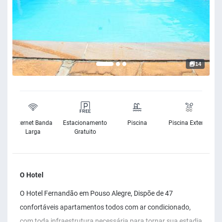
14
e
Internet Banda
Estacionamento
Piscina
Piscina Exterior
e
Larga
Gratuito
O Hotel
O Hotel Fernandão em Pouso Alegre, Dispõe de 47
confortáveis apartamentos todos com ar condicionado,
com toda infraestrutura necessária para tornar sua estadia