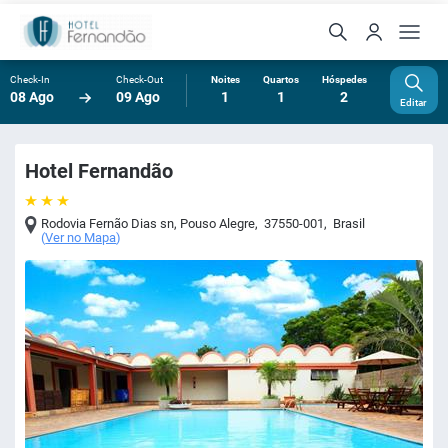
Check-In
Check-Out
Noites
Quartos
Hóspedes
08 Ago
09 Ago
1
1
2
Editar
Hotel Fernandão
Rodovia Fernão Dias sn
,
Pouso Alegre
,
37550-001
,
Brasil
(
Ver no Mapa
)