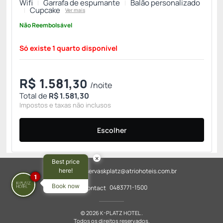
Wifi
Garrafa de espumante
Balão personalizado
Cupcake
Ver mais
Não Reembolsável
Só existe 1 quarto disponível
R$
1.581,
30
/noite
Total de
R$ 1.581,30
Impostos e taxas não inclusos
Escolher
×
Best price
here!
reservaskplatz@atriohoteis.com.br
1
Book now
0483771-1500
© 2026 K-PLATZ HOTEL .
Todos os direitos reservados.