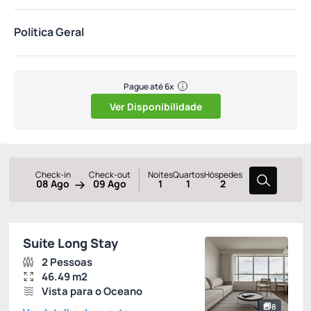
Política Geral
Pague até 6x
Ver Disponibilidade
Check-in
Check-out
Noites
Quartos
Hóspedes
08 Ago
09 Ago
1
1
2
Suíte Long Stay
2 Pessoas
46.49 m2
Vista para o Oceano
8