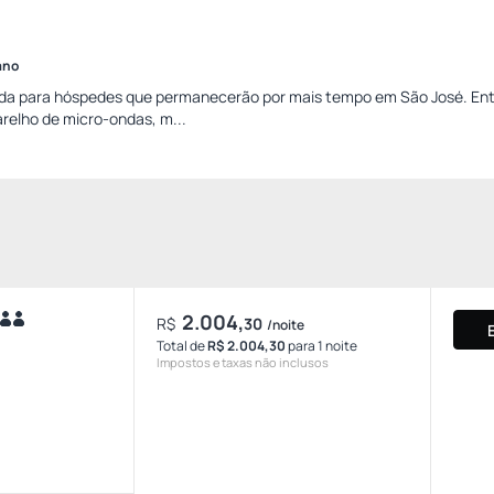
ano
da para hóspedes que permanecerão por mais tempo em São José. Ent
relho de micro-ondas, m...
2.004,
R$
30
/noite
Total de
R$ 2.004,30
para 1 noite
Impostos e taxas não inclusos