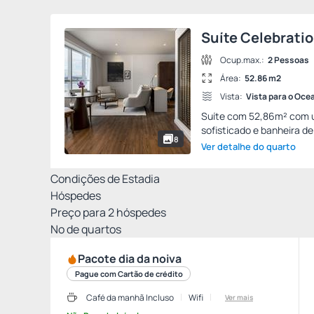
Suíte Celebrati
Ocup.max.:
2 Pessoas
Área:
52.86 m2
Vista:
Vista para o Oce
Suíte com 52,86m² com um
sofisticado e banheira de
8
Ver detalhe do quarto
Condições de Estadia
Hóspedes
Preço para
2
hóspedes
Nº de quartos
Pacote dia da noiva
Pague com Cartão de crédito
Café da manhã Incluso
Wifi
Ver mais