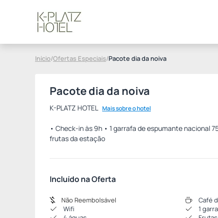
Início
/
Ofertas Especiais
/
Pacote dia da noiva
Pacote dia da noiva
K-PLATZ HOTEL
Mais sobre o hotel
• Check-in às 9h • 1 garrafa de espumante nacional 75
frutas da estação
Incluído na Oferta
Não Reembolsável
Café d
Wifi
1 garr
4 águas
Frutas