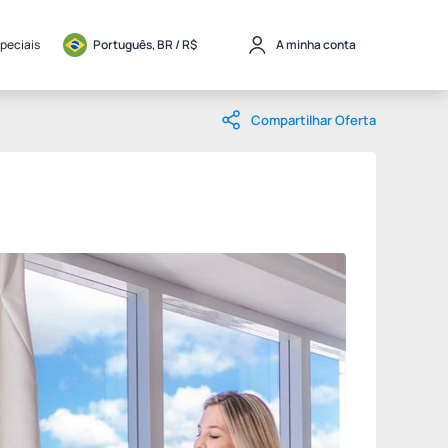
speciais
Português, BR / 
R$
A minha conta
Compartilhar Oferta