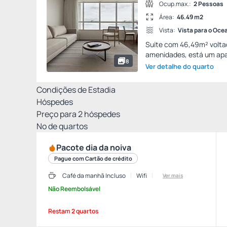
Ocup.max.:
2 Pessoas
Área:
46.49 m2
Vista:
Vista para o Oce
Suíte com 46,49m² volta
amenidades, está um apa
8
Ver detalhe do quarto
Condições de Estadia
Hóspedes
Preço para
2
hóspedes
Nº de quartos
Pacote dia da noiva
Pague com Cartão de crédito
Café da manhã Incluso
Wifi
Ver mais
Não Reembolsável
Restam 2 quartos