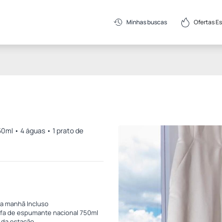
Ofertas E
Minhas buscas
0ml • 4 águas • 1 prato de
a manhã Incluso
afa de espumante nacional 750ml
 da estação