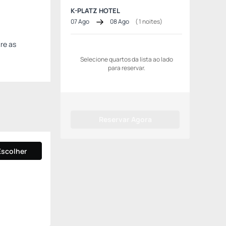
K-PLATZ HOTEL
07 Ago
08 Ago
(
1
noites)
re as
Selecione quartos da lista ao lado
para reservar.
Reservar Agora
Escolher