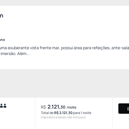
on
ano
a exuberante vista frente mar, possui área para refeições, ante-sala
 imersão. Além...
2.121,
R$
30
/noite
Total de
R$ 2.121,30
para 1 noite
Impostos e taxas não inclusos