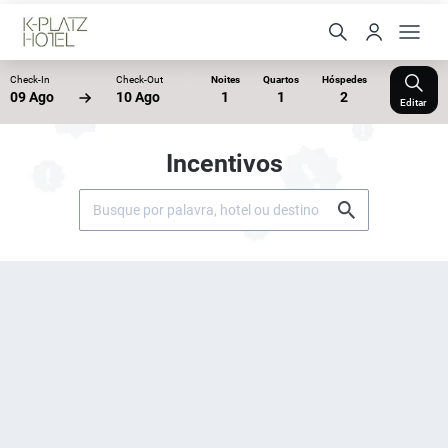
Check-In
Check-Out
Noites
Quartos
Hóspedes
09 Ago
10 Ago
1
1
2
Editar
Incentivos