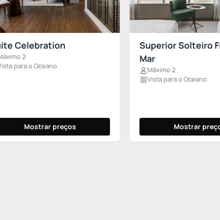
íte Celebration
Superior Solteiro 
Máximo 2
Mar
Vista para o Oceano
Máximo 2
Vista para o Oceano
Mostrar preços
Mostrar preç