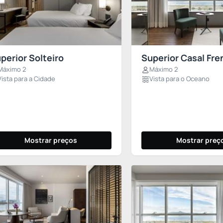
perior Solteiro
Superior Casal Fre
Máximo 2
Máximo 2
Vista para a Cidade
Vista para o Oceano
Mostrar preços
Mostrar preç