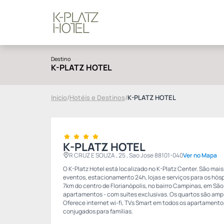
Destino
K-PLATZ HOTEL
Início
/
Hotéis e Destinos
/
K-PLATZ HOTEL
K-PLATZ HOTEL
R CRUZ E SOUZA , 25 , Sao Jose 88101-040
Ver no Mapa
O K-Platz Hotel está localizado no K-Platz Center. São mais
eventos, estacionamento 24h, lojas e serviços para os hós
7km do centro de Florianópolis, no bairro Campinas, em São 
apartamentos - com suítes exclusivas. Os quartos são ampl
Oferece internet wi-fi, TVs Smart em todos os apartamentos
conjugados para famílias.