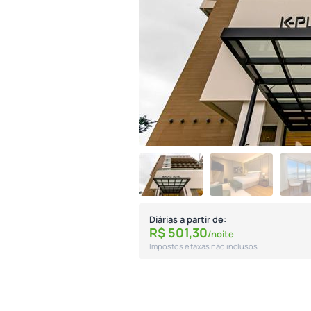
Diárias a partir de:
R$
501,
30
/noite
Impostos e taxas não inclusos