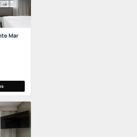
nte Mar
os