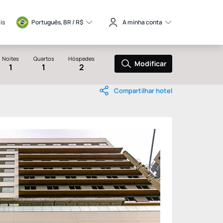
is
Português, BR / 
R$
A minha conta
Noites
Quartos
Hóspedes
Modificar
1
1
2
Compartilhar hotel