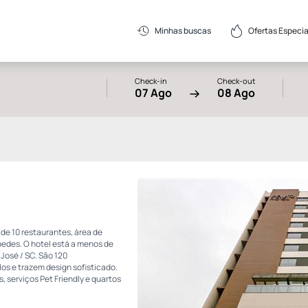
Ofertas Especia
Minhas buscas
Check-in
Check-out
07 Ago
08 Ago
 de 10 restaurantes, área de
pedes. O hotel está a menos de
José / SC. São 120
os e trazem design sofisticado.
, serviços Pet Friendly e quartos