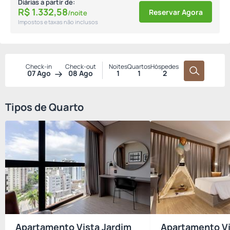
Diárias a partir de:
R$
1.332,
58
Reservar Agora
/noite
Impostos e taxas não inclusos
Check-in
Check-out
Noites
Quartos
Hóspedes
07 Ago
08 Ago
1
1
2
Tipos de Quarto
Apartamento Vista Jardim
Apartamento Vi