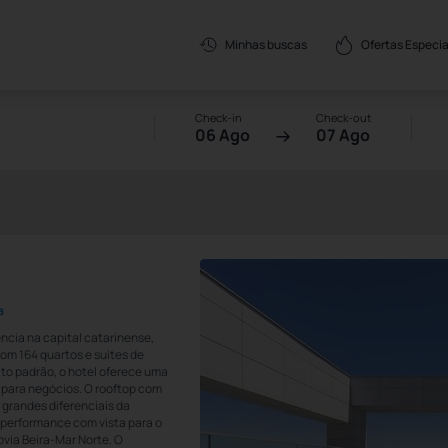
Ofertas Especia
Minhas buscas
Check-in
Check-out
06 Ago
07 Ago
a
ência na capital catarinense,
om 164 quartos e suítes de
lto padrão, o hotel oferece uma
o para negócios. O rooftop com
 grandes diferenciais da
 performance com vista para o
ovia Beira-Mar Norte. O