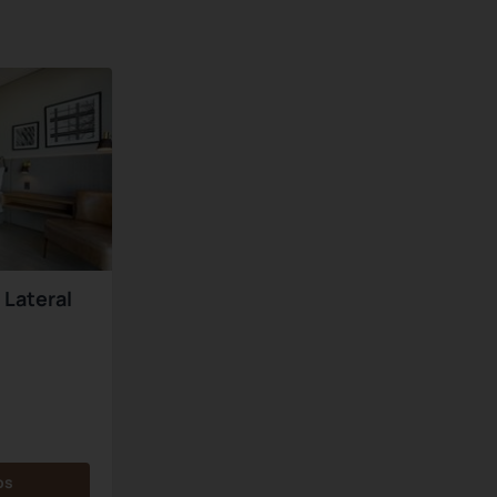
 Lateral
os