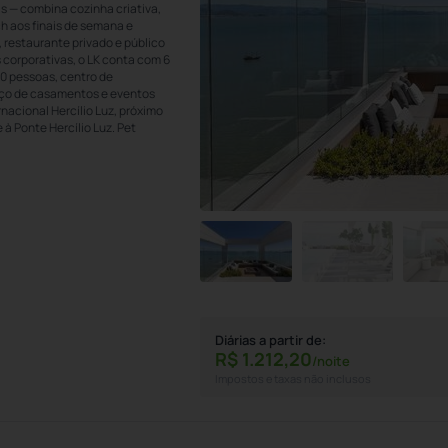
s — combina cozinha criativa,
h aos finais de semana e
, restaurante privado e público
 corporativas, o LK conta com 6
60 pessoas, centro de
viço de casamentos e eventos
nacional Hercílio Luz, próximo
 à Ponte Hercílio Luz. Pet
Diárias a partir de:
R$
1.212,
20
/noite
Impostos e taxas não inclusos