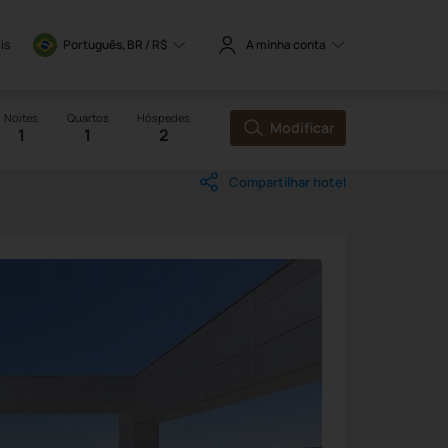
is
Português, BR / 
R$
A minha conta
Noites
Quartos
Hóspedes
Modificar
1
1
2
Compartilhar hotel