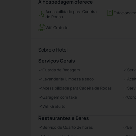
A hospedagem oferece
Acessibilidade para Cadeira
Estacionam
de Rodas
Wifi Gratuito
Sobre o Hotel
Serviços Gerais
Guarda de Bagagem
Serv
Lavanderia/ Limpeza a seco
Acei
Acessibilidade para Cadeira de Rodas
Serv
Garagem com taxa
Conc
Wifi Gratuito
Restaurantes e Bares
Serviço de Quarto 24 horas
Bar