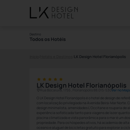
Destino
Todos os Hotéis
Início
/
Hotéis e Destinos
/
LK Design Hotel Florianópolis
LK Design Hotel Florianópolis
Rua Bocaiuva, 1755 , Florianopolis 88.015-530
Ver no Map
O LK Design Hotel Florianópolis é o hotel de design de refer
com localização privilegiada na Avenida Beira-Mar Norte. C
design minimalista, amenidades L'Occitane e rouparia de a
experiência sofisticada tanto para viagens de lazer quant
piscina climatizada e vista panorâmica para o mar é um dos
propriedade. Para os hóspedes ativos, há academia de alta
oceano e aluguel de bicicletas gratuito para explorar a cicl