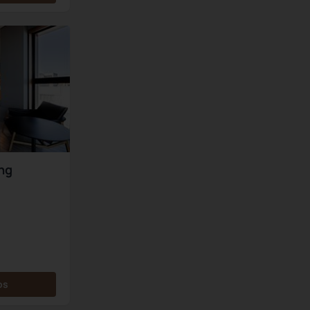
ng
os