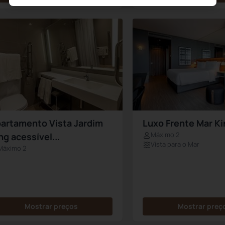
artamento Vista Jardim
Luxo Frente Mar Ki
Máximo 2
ng acessível...
Vista para o Mar
Máximo 2
Mostrar preços
Mostrar preç