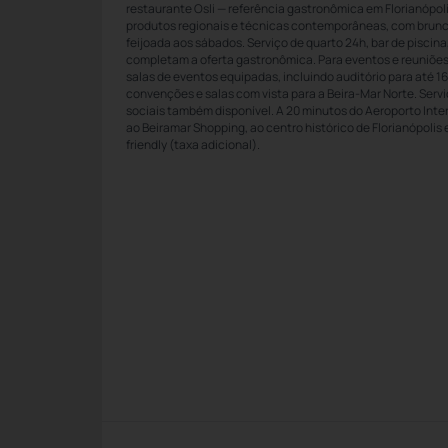
restaurante Osli — referência gastronômica em Florianópoli
produtos regionais e técnicas contemporâneas, com brunc
feijoada aos sábados. Serviço de quarto 24h, bar de piscina
completam a oferta gastronômica. Para eventos e reuniões
salas de eventos equipadas, incluindo auditório para até 1
convenções e salas com vista para a Beira-Mar Norte. Ser
sociais também disponível. A 20 minutos do Aeroporto Inter
ao Beiramar Shopping, ao centro histórico de Florianópolis e
friendly (taxa adicional).