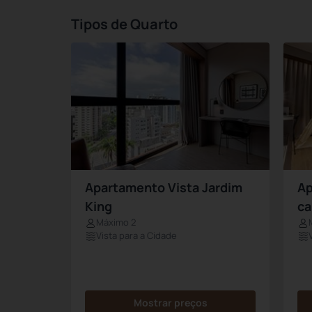
Tipos de Quarto
Apartamento Vista Jardim
Ap
King
ca
Máximo 2
Vista para a Cidade
Mostrar preços