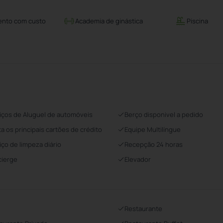
ento com custo
Academia de ginástica
Piscina
iços de Aluguel de automóveis
Berço disponivel a pedido
ta os principais cartões de crédito
Equipe Multilíngue
iço de limpeza diário
Recepção 24 horas
ierge
Elevador
Restaurante