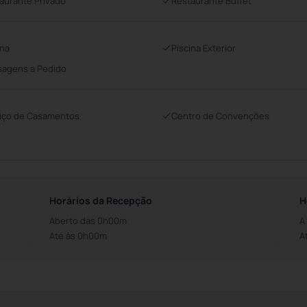
aurante Privado
Restaurante Buffet
ina
Piscina Exterior
agens a Pedido
iço de Casamentos
Centro de Convenções
Horários da Recepção
H
Aberto das 0h00m
A
Até às 0h00m
A