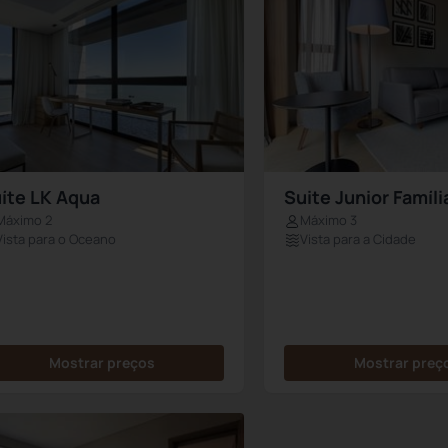
íte LK Aqua
Suite Junior Famíli
Máximo 2
Máximo 3
Vista para o Oceano
Vista para a Cidade
Mostrar preços
Mostrar preç