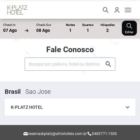
Check-In
Check-Out
Noites
Quartos
Hóspedes
07 Ago
08 Ago
1
1
2
Editar
Fale Conosco
Brasil
Sao Jose
K-PLATZ HOTEL
reservaskplatz@atriohoteis.com.br
0483771-1500