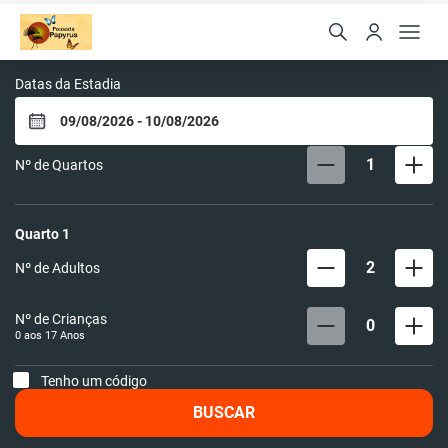
Pousada Papyrus
Datas da Estadia
1
Nº de Quartos
Quarto
1
2
Nº de Adultos
Nº de Crianças
0
0 aos
17
Anos
Tenho um código
BUSCAR