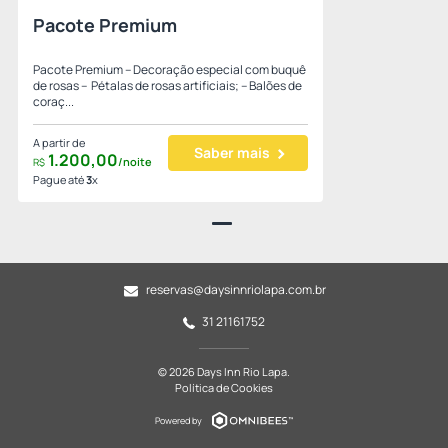
Pacote Premium
Pacote Premium – Decoração especial com buquê
de rosas – Pétalas de rosas artificiais; – Balões de
coraç...
A partir de
Saber mais
1.200,
00
/noite
R$
Pague até
3
x
reservas@daysinnriolapa.com.br
31 21161752
© 2026 Days Inn Rio Lapa.
Política de Cookies
Powered by