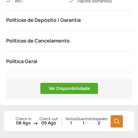
WiFi
Pacote Romântico
Políticas de Depósito / Garantia
Políticas de Cancelamento
Política Geral
Ver Disponibilidade
Check-in
Check-out
Noites
Quartos
Hóspedes
08 Ago
09 Ago
1
1
2