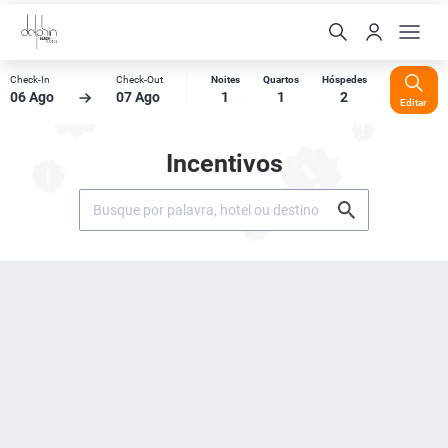
Check-In
Check-Out
Noites
Quartos
Hóspedes
06 Ago
07 Ago
1
1
2
Editar
Incentivos