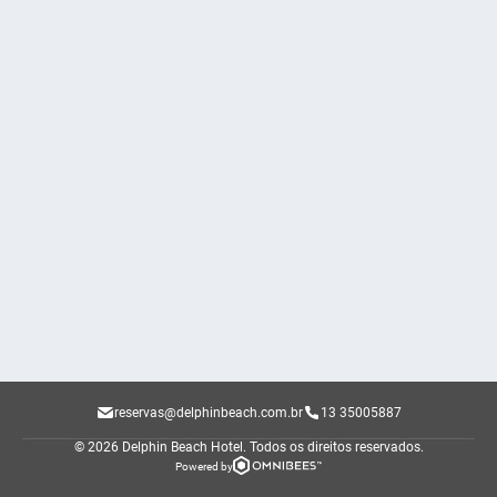
reservas@delphinbeach.com.br
13 35005887
© 2026 Delphin Beach Hotel.
Todos os direitos reservados.
Powered by