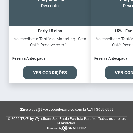
Desconto
Desc
Early 15 dias
15% - Earl
Ao escolher o Tarifário: Marketing - Sem
Ao escolher o Tarifá
Café. Reserve com 1...
Café. Reser
Reserva Antecipada
Reserva Antecipada
VER CONDIÇÕES
VER CO
reservas@trypsaopauloparaiso.com.br
11 3059-0999
© 2026 TRYP by Wyndham Sao Paulo Paulista Paraíso.
Todos os direitos
reservados.
Powered by