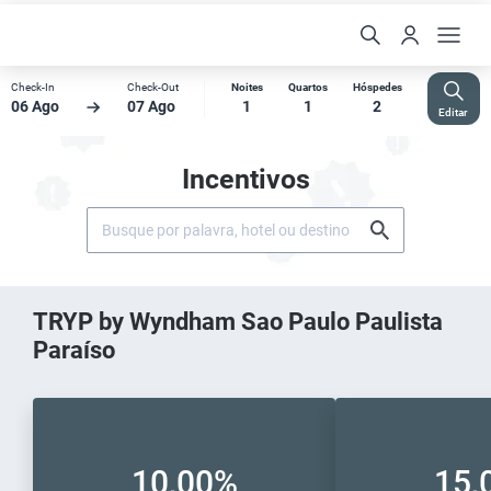
Check-In
Check-Out
Noites
Quartos
Hóspedes
06 Ago
07 Ago
1
1
2
Editar
Incentivos
TRYP by Wyndham Sao Paulo Paulista
Paraíso
10,00%
15,