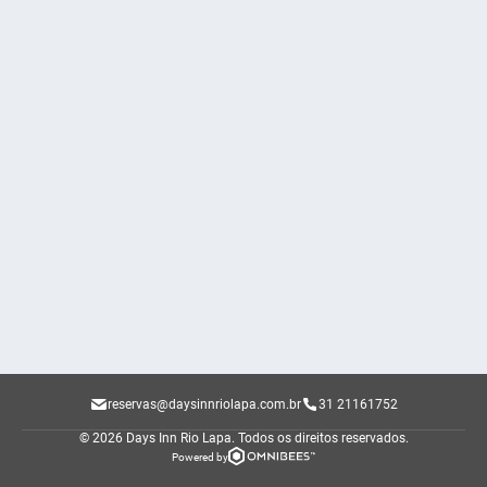
reservas@daysinnriolapa.com.br
31 21161752
© 2026 Days Inn Rio Lapa.
Todos os direitos reservados.
Powered by