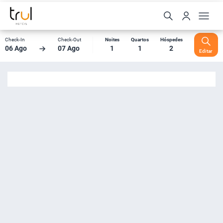
Check-In
Check-Out
Noites
Quartos
Hóspedes
06 Ago
07 Ago
1
1
2
Editar