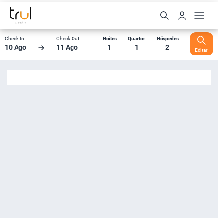
Check-In
Check-Out
Noites
Quartos
Hóspedes
10 Ago
11 Ago
1
1
2
Editar