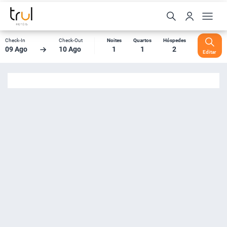
Check-In
Check-Out
Noites
Quartos
Hóspedes
09 Ago
10 Ago
1
1
2
Editar