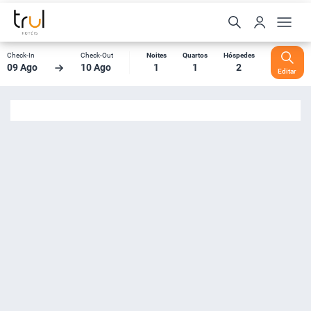
Check-In
Check-Out
Noites
Quartos
Hóspedes
09 Ago
10 Ago
1
1
2
Editar