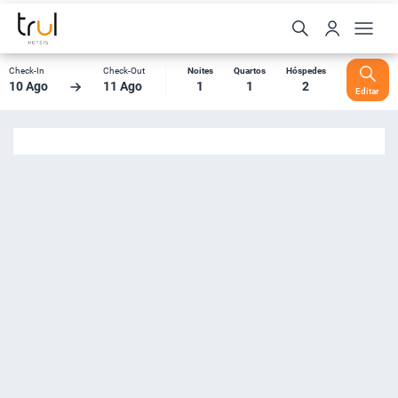
Check-In
Check-Out
Noites
Quartos
Hóspedes
10 Ago
11 Ago
1
1
2
Editar