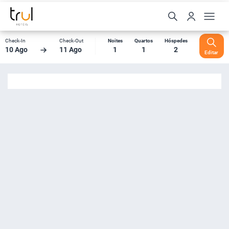
Check-In
Check-Out
Noites
Quartos
Hóspedes
10 Ago
11 Ago
1
1
2
Editar