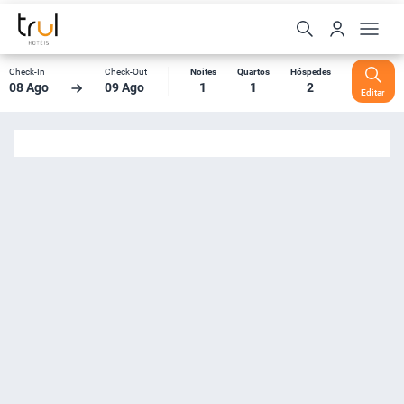
Check-In
Check-Out
Noites
Quartos
Hóspedes
08 Ago
09 Ago
1
1
2
Editar