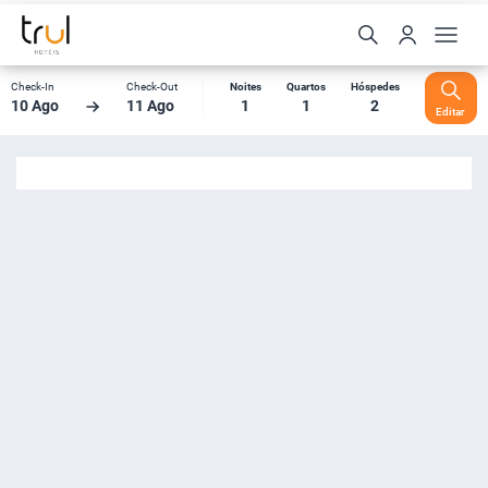
Check-In
Check-Out
Noites
Quartos
Hóspedes
10 Ago
11 Ago
1
1
2
Editar